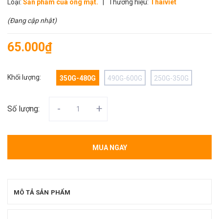
Loại:
Sản phẩm của ong mật.
|
Thương hiệu:
Thaiviet
(Đang cập nhật)
65.000₫
Khối lượng:
350G-480G
490G-600G
250G-350G
-
+
Số lượng:
MUA NGAY
MÔ TẢ SẢN PHẨM