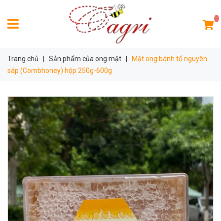
Trang chủ
|
Sản phẩm của ong mật
|
Mật ong bánh tổ nguyên
sáp (Combhoney) hộp 250g-600g