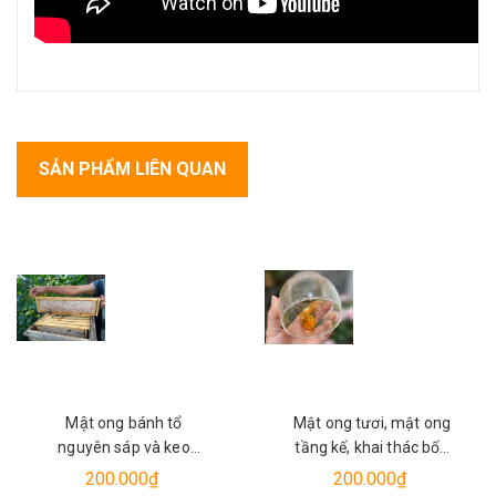
SẢN PHẨM LIÊN QUAN
Mật ong bánh tổ
Mật ong tươi, mật ong
nguyên sáp và keo
tầng kế, khai thác bốn
ong (comhoney)
mùa hoa.
200.000₫
200.000₫