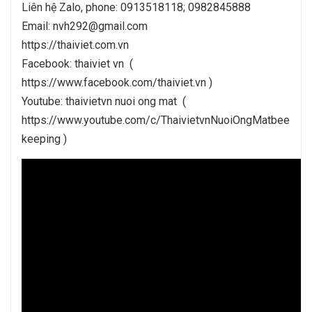
Liên hệ Zalo, phone: 0913518118; 0982845888
Email: nvh292@gmail.com
https://thaiviet.com.vn
Facebook: thaiviet vn (
https://www.facebook.com/thaiviet.vn )
Youtube: thaivietvn nuoi ong mat (
https://www.youtube.com/c/ThaivietvnNuoiOngMatbee
keeping )