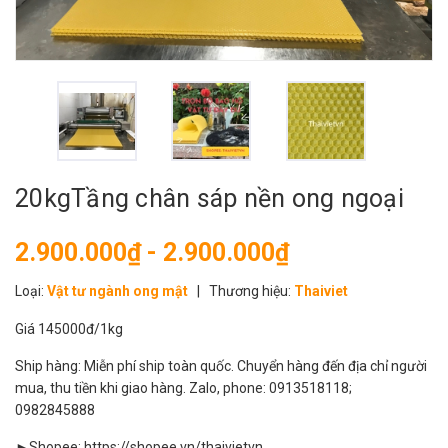
20kgTầng chân sáp nền ong ngoại
2.900.000₫ - 2.900.000₫
Loại:
Vật tư ngành ong mật
|
Thương hiệu:
Thaiviet
Giá 145000đ/1kg
Ship hàng: Miễn phí ship toàn quốc. Chuyển hàng đến địa chỉ người
mua, thu tiền khi giao hàng. Zalo, phone: 0913518118;
0982845888
►Shopee:
https://shopee.vn/thaivietvn