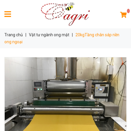
Trang chủ
|
Vật tư ngành ong mật
|
20kgTầng chân sáp nền
ong ngoại