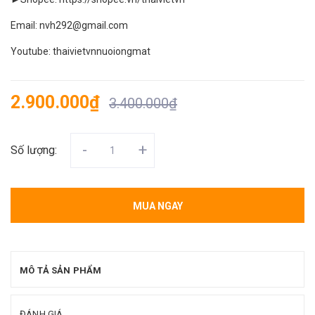
Email: nvh292@gmail.com
Youtube: thaivietvnnuoiongmat
2.900.000₫
3.400.000₫
-
+
Số lượng:
MUA NGAY
MÔ TẢ SẢN PHẨM
ĐÁNH GIÁ