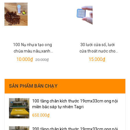
100 Nụ nhựa tạo ong
30 lưới cửa sổ, lưới
chúa màu nâu,xanh,
cửa thoát nước cho
xanh rêu tiếp thu
thùng nuôi ong và
10.000₫
15.000₫
20.000₫
nhanh dùng cho ong
thùng phối mini - Tagri
ngoại, ong Ý
SẢN PHẨM BÁN CHẠY
100 tầng chân kích thước 19cmx33cm ong nội
miền bắc sáp tự nhiên Tagri
650.000₫
200 tầng chân kích thước 19cmx33cm ong nội