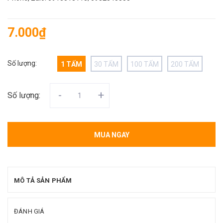
7.000₫
Số lượng:
1 TẤM
30 TẤM
100 TẤM
200 TẤM
-
+
Số lượng:
MUA NGAY
MÔ TẢ SẢN PHẨM
ĐÁNH GIÁ