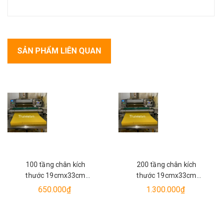
SẢN PHẨM LIÊN QUAN
100 tầng chân kích
200 tầng chân kích
thước 19cmx33cm
thước 19cmx33cm
ong nội miền bắc sáp
ong nội miền bắc sáp
650.000₫
1.300.000₫
tự nhiên Tagri
tự nhiên Tagri.