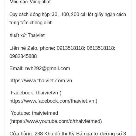
Màu sắc: Vàng nhạt
Quy cách đóng hộp: 30 , 100, 200 cái lót giấy ngăn cách
từng tấm chống dính
Xuất xứ: Thaiviet
Liên hệ Zalo, phone: 0913518118;
0813518118;
0982845888
Email: nvh292@gmail.com
https://w
ww.
thaiviet.com
.vn
Facebook: thaivietvn (
https://www.facebook.com/thaiviet.vn )
Youtube: thaivietmed
(https://www.youtube.com/c/thaivietmed)
Cửa hàng: 238 Khu đô thị Kỳ Bá ngã tư đường số 3