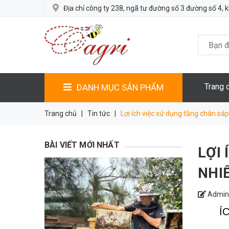
Địa chỉ công ty 238, ngã tư đường số 3 đường số 4, k
Trang 
DANH MỤC SẢN PHẨM
Trang chủ
|
Tin tức
|
Lợi ích việc xử dụng tầng chân sáp
BÀI VIẾT MỚI NHẤT
LỢI
NHI
Admin 
ÍCH 