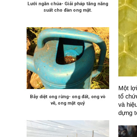
Lưới ngăn chúa- Giải pháp tăng năng
suất cho đàn ong mật.
Một lợ
tổ chứ
Bẫy diệt ong rừng- ong đất, ong vò
vẽ, ong mặt quỷ
và hiệ
dựng t