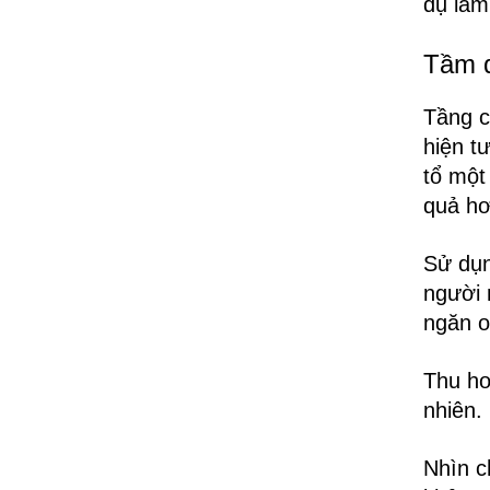
dụ làm
Tầm q
Tầng c
hiện t
tổ một
quả hơ
Sử dụn
người 
ngăn o
Thu ho
nhiên.
Nhìn c