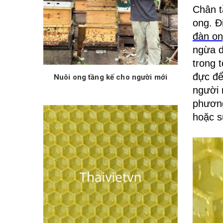
Chân t
ong. Đ
đàn on
ngừa d
trong 
đực để
Nuôi ong tầng kế cho người mới
người 
phương
hoặc s