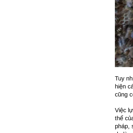
Tuy nh
hiện c
cũng c
Việc l
thể củ
pháp, 