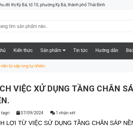
hu đô thị Kỳ Bá, tổ 10, phường Kỳ Bá, thành phố Thái Bình
chủ
Kiến thức
Sản phẩm
Tin tức
Hướng dẫn
Báo
 nền từ sáp ong tự nhiên.
 ÍCH VIỆC XỬ DỤNG TẦNG CHÂN S
ÊN.
tagri
07/09/2024
1 nhận xét
LỢI TỪ VIỆC SỬ DỤNG TẦNG CHÂN SÁP NỀ