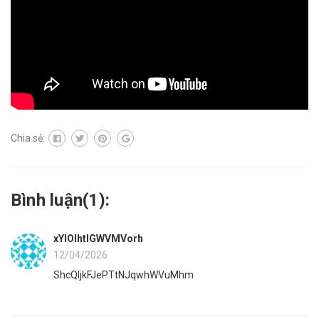
Chia sẻ:
Bình luận(
1
):
xYIOIhtlGWVMVorh
12/04/2026
ShcQljkFJePTtNJqwhWVuMhm